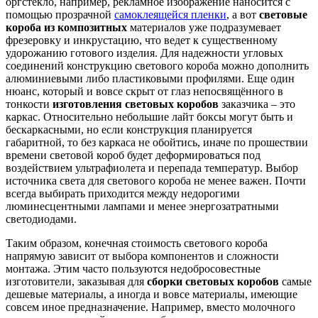
оргстекло, например, рекламное изображение наносится с
помощью прозрачной
самоклеящейся пленки
, а вот
световые
короба из композитных
материалов уже подразумевает
фрезеровку и инкрустацию, что ведет к существенному
удорожанию готового изделия. Для надежности угловых
соединений конструкцию светового короба можно дополнить
алюминиевыми либо пластиковыми профилями. Еще один
нюанс, который и вовсе скрыт от глаз непосвящённого в
тонкости
изготовления световых коробов
заказчика – это
каркас. Относительно небольшие лайт боксы могут быть и
бескаркасными, но если конструкция планируется
габаритной, то без каркаса не обойтись, иначе по прошествии
времени световой короб будет деформироваться под
воздействием ультрафиолета и перепада температур. Выбор
источника света для светового короба не менее важен. Почти
всегда выбирать приходится между недорогими
люминесцентными лампами и менее энергозатратными
светодиодами.
Таким образом, конечная стоимость светового короба
напрямую зависит от выбора компонентов и сложности
монтажа. Этим часто пользуются недобросовестные
изготовители, заказывая для
сборки световых коробов
самые
дешевые материалы, а иногда и вовсе материалы, имеющие
совсем иное предназначение. Например, вместо молочного