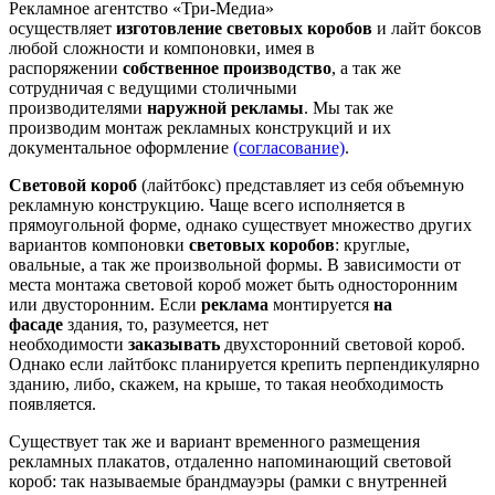
Рекламное агентство «Три-Медиа»
осуществляет
изготовление световых коробов
и лайт боксов
любой сложности и компоновки, имея в
распоряжении
собственное производство
, а так же
сотрудничая с ведущими столичными
производителями
наружной рекламы
. Мы так же
производим монтаж рекламных конструкций и их
документальное оформление
(согласование)
.
Световой короб
(лайтбокс) представляет из себя объемную
рекламную конструкцию. Чаще всего исполняется в
прямоугольной форме, однако существует множество других
вариантов компоновки
световых коробов
: круглые,
овальные, а так же произвольной формы. В зависимости от
места монтажа световой короб может быть односторонним
или двусторонним. Если
реклама
монтируется
на
фасаде
здания, то, разумеется, нет
необходимости
заказывать
двухсторонний световой короб.
Однако если лайтбокс планируется крепить перпендикулярно
зданию, либо, скажем, на крыше, то такая необходимость
появляется.
Существует так же и вариант временного размещения
рекламных плакатов, отдаленно напоминающий световой
короб: так называемые брандмауэры (рамки с внутренней