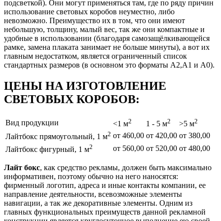
подсветкой). Они могут применяться там, где по ряду причин
использование световых коробов неуместно, либо
невозможно. Преимущество их в том, что они имеют
небольшую, толщину, малый вес, так же они компактные и
удобные в использовании (благодаря самозащёлкивающейся
рамке, замена плаката занимает не больше минуты), а вот их
главным недостатком, является ограниченный список
стандартных размеров (в основном это форматы А2,А1 и А0).
ЦЕНЫ НА ИЗГОТОВЛЕНИЕ
СВЕТОВЫХ КОРОБОВ:
2
2
2
Вид продукции
<1 м
1 - 5 м
>5 м
2
от 460,00
от 420,00
от 380,00
Лайтбокс прямоугольный, 1 м
2
от 560,00
от 520,00
от 480,00
Лайтбокс фигурный, 1 м
Лайт бокс
, как средство рекламы, должен быть максимально
информативен, поэтому обычно на него наносятся:
фирменный логотип, адреса и иные контакты компании, ее
направление деятельности, всевозможные элементы
навигации, а так же декоративные элементы. Одним из
главных функциональных преимуществ данной рекламной
конструкции является круглосуточное выполнение ею своей