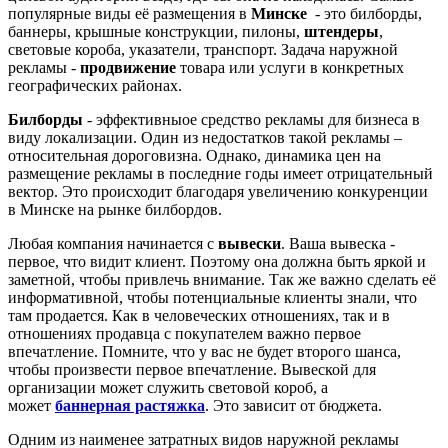
популярные виды её размещения в
Минске
- это билборды,
баннеры, крышные конструкции, пилоны,
штендеры
,
световые короба, указатели, транспорт. Задача наружной
рекламы -
продвижение
товара или услуги в конкретных
географических районах.
Билборды
- эффективныое средство рекламы для бизнеса в
виду локализации. Один из недостатков такой рекламы –
относительная дороговизна. Однако, динамика цен на
размещение рекламы в последние годы имеет отрицательный
вектор. Это происходит благодаря увеличению конкуренции
в Минске на рынке билбордов.
Любая компания начинается с
вывески
. Ваша вывеска -
первое, что видит клиент. Поэтому она должна быть яркой и
заметной, чтобы привлечь внимание. Так же важно сделать её
информативной, чтобы потенциальные клиенты знали, что
там продается. Как в человеческих отношениях, так и в
отношениях продавца с покупателем важно первое
впечатление. Помните, что у вас не будет второго шанса,
чтобы произвести первое впечатление. Вывеской для
организации может служить световой короб, а
может
баннерная растяжка
. Это зависит от бюджета.
Одним из наименее затратных видов наружной рекламы